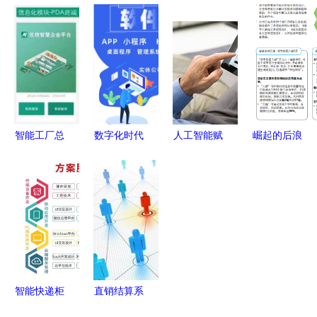
能体合作研
代 实体公
APP与企业
技术日成功
究梳理 角
司直销软件
软件定制开
举办，华秋
色扮演、协
开发与信息
发 信息技
电子崭露头
作流程与基
技术服务创
术咨询服务
角助力开源
准测试
新
的本地化实
生态繁荣
践
智能工厂总
数字化时代
人工智能赋
崛起的后浪
体规划及实
的核心技术
能安防 鑫
智慧城市进
施指南 软
网站建设与
北斗ERP系
入2.0时代
件开发与系
APP定制如
统提升消费
——一文看
统集成实践
何为品牌赋
者满意度，
懂超级智能
能
天狼网限时
城市新风向
促销进行中
智能快递柜
直销结算系
APP与共享
统软件 广