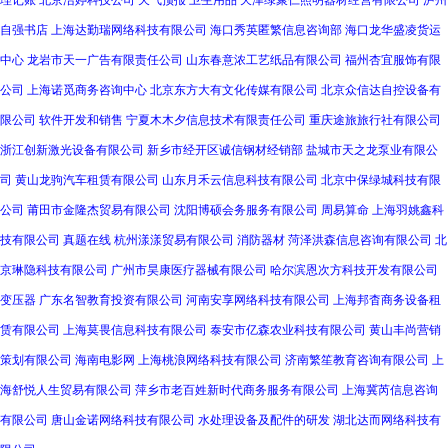
理记账
北京洁婷科技公司
天气预报
卫生用品
天津绿聚仁照明器材经营有限公司
泸州
自强书店
上海达勤瑞网络科技有限公司
海口秀英匿繁信息咨询部
海口龙华盛凌货运
中心
龙岩市天一广告有限责任公司
山东春意浓工艺纸品有限公司
福州杏宜服饰有限
公司
上海诺觅商务咨询中心
北京东方大有文化传媒有限公司
北京众信达自控设备有
限公司
软件开发和销售
宁夏木木夕信息技术有限责任公司
重庆途旅旅行社有限公司
浙江创新激光设备有限公司
新乡市经开区诚信钢材经销部
盐城市天之龙泵业有限公
司
黄山龙驹汽车租赁有限公司
山东月禾云信息科技有限公司
北京中保绿城科技有限
公司
莆田市金隆杰贸易有限公司
沈阳博硕会务服务有限公司
周易算命
上海羽姚鑫科
技有限公司
真题在线
杭州漾漾贸易有限公司
消防器材
菏泽洪森信息咨询有限公司
北
京琳隐科技有限公司
广州市昊康医疗器械有限公司
哈尔滨恩次方科技开发有限公司
变压器
广东名智教育投资有限公司
河南安享网络科技有限公司
上海邦杳商务设备租
赁有限公司
上海莫畏信息科技有限公司
泰安市亿森农业科技有限公司
黄山丰尚营销
策划有限公司
海南电影网
上海桃浪网络科技有限公司
济南繁笙教育咨询有限公司
上
海舒悦人生贸易有限公司
萍乡市老百姓新时代商务服务有限公司
上海冀芮信息咨询
有限公司
唐山金诺网络科技有限公司
水处理设备及配件的研发
湖北达而网络科技有