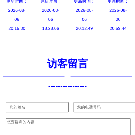
国智慧健康
更新时间：
全方位指南
更新时间：
集团携手达
更新时间：
更新时间：
生，让AI更
产业 信息
2026-08-
理论内容、
2026-08-
发科技，推
2026-08-
有温度——
2026-08-
技术咨询服
06
增值服务与
06
出高效能
06
广东联通发
06
务驱动下的
20:15:30
个性化学习
18:28:06
TWS耳机
20:12:49
布四大AI系
20:59:44
发展现状与
方案选择
一站式解决
列产品及信
趋势分析
方案，赋能
息技术咨询
软件开发新
服务
访客留言
体验
----------------