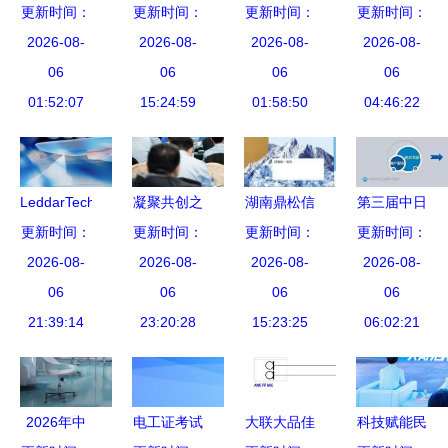
更新时间：
APP与共享
更新时间：
统软件 广
更新时间：
2019安全
信息技术与
更新时间：
快递柜解决
2026-08-
州双规直销
2026-08-
技术咨询服
2026-08-
2026-08-
制造业融
方案 实现
06
系统软件开
06
务行业蝶变
06
合，加速工
06
自动快递收
01:52:07
发与双轨直
15:24:59
之路里的信
01:58:50
程机械数字
04:46:22
发与全流程
销服务深度
息技术驱动
化转型——
软硬件定制
解析
力
以软件开发
开发
为核心驱动
LeddarTech
凝聚共创之
湖南鼎松信
第三届中日
力
展示传感器
更新时间：
力，浪潮信
更新时间：
息技术咨询
更新时间：
韩房地产估
更新时间：
融合与感知
2026-08-
息携手存储
2026-08-
有限责任公
2026-08-
价论坛 估
2026-08-
软件
06
生态伙伴启
06
司 专业软
06
价师的未来
06
LeddarVision
21:39:14
航数字未来
23:20:28
件开发解决
15:23:25
之路——信
06:02:21
的技术突破
方案提供商
息技术咨询
与应用
服务的新机
遇与挑战
2026年中
电工证考试
大联大品佳
科技赋能民